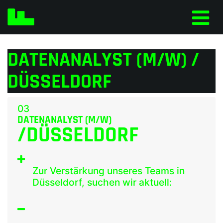
DATENANALYST (M/W) /
DÜSSELDORF
03
DATENANALYST (M/W)
/DÜSSELDORF
Zur Verstärkung unseres Teams in
Düsseldorf, suchen wir aktuell: